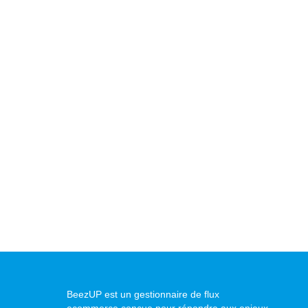
BeezUP est un gestionnaire de flux
ecommerce conçue pour répondre aux enjeux