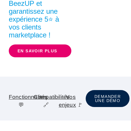
BeezUP et
garantissez une
expérience 5⭐ à
vos clients
marketplace !
EN SAVOIR PLUS
Fonctionnalités
Compatibilités
Vos
DEMANDER
UNE DÉMO
💬
🔗
enjeux
🚩