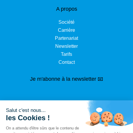
A propos
Société
Carrière
Partenariat
Newsletter
Tarifs
Contact
Je m'abonne à la newsletter 📧
Salut c'est nous...
les Cookies !
On a attendu d'être sûrs que le contenu de