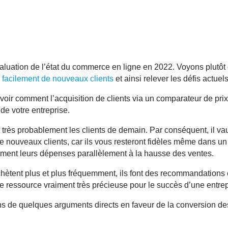
évaluation de l’état du commerce en ligne en 2022. Voyons plut
r facilement de nouveaux clients
et ainsi relever les défis actue
voir comment l’acquisition de clients via un comparateur de prix
Partager sur Twitter
de votre entreprise.
Partager sur Facebook
t très probablement les clients de demain. Par conséquent, il vau
de nouveaux clients
, car ils vous resteront fidèles même dans 
ment leurs dépenses parallèlement à la hausse des ventes.
Partager sur LinkedIn
achètent plus et plus fréquemment, ils font des recommandations e
une ressource vraiment très précieuse pour le succès d’une entrep
s de quelques arguments directs en faveur de la
conversion des