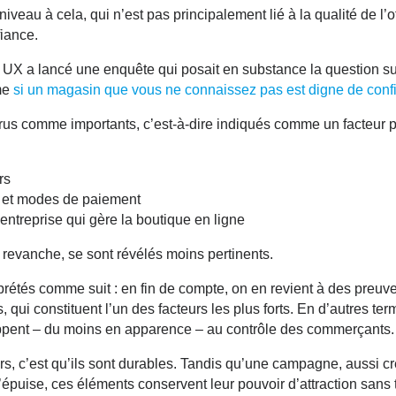
veau à cela, qui n’est pas principalement lié à la qualité de l’of
fiance.
 UX a lancé une enquête qui posait en substance la question s
me
si un magasin que vous ne connaissez pas est digne de conf
arus comme importants, c’est-à-dire indiqués
comme un facteur p
rs
s et modes de paiement
’entreprise qui gère la boutique en ligne
n revanche, se sont révélés moins pertinents.
rprétés comme suit : en fin de compte, on en revient à des
preuve
s
, qui constituent l’un des facteurs les plus forts. En d’autres term
chappent – du moins en apparence – au contrôle des commerçants.
s, c’est qu’ils sont durables. Tandis qu’une campagne, aussi cré
s’épuise, ces éléments conservent leur pouvoir d’attraction sans 