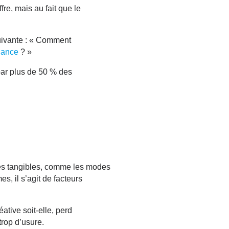
fre, mais au fait que le
uivante : « Comment
iance
? »
ar plus de 50 % des
s tangibles
, comme les
modes
es, il s’agit de facteurs
ative soit-elle, perd
trop d’usure.