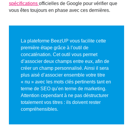
spécifications
officielles de Google pour vérifier que
vous êtes toujours en phase avec ces dernières.
La plateforme BeezUP vous facilite cette
première étape grâce à l’outil de
concaténation. Cet outil vous permet
d’associer deux champs entre eux, afin de
créer un champ personnalisé. Ainsi il sera
plus aisé d’associer ensemble votre titre
« nu » avec les mots clés pertinents tant en
terme de SEO qu’en terme de marketing.
Attention cependant à ne pas déstructurer
totalement vos titres : ils doivent rester
compréhensibles.