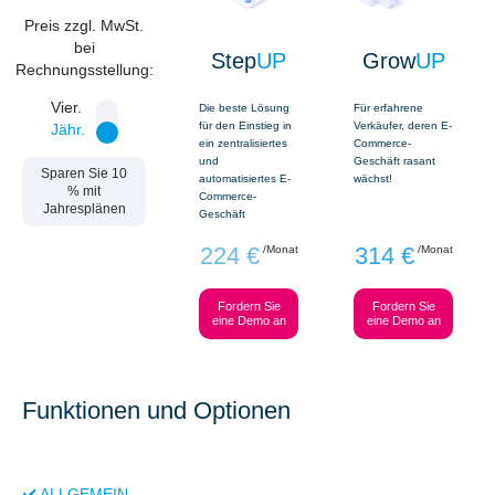
Preis zzgl. MwSt.
bei
Step
UP
Grow
UP
Rechnungsstellung:
Vier.
Die beste Lösung
Für erfahrene
für den Einstieg in
Verkäufer, deren E-
Jähr.
ein zentralisiertes
Commerce-
und
Geschäft rasant
Sparen Sie 10
automatisiertes E-
wächst!
% mit
Commerce-
Jahresplänen
Geschäft
224 €
314 €
/Monat
/Monat
Fordern Sie
Fordern Sie
eine Demo an
eine Demo an
Funktionen und Optionen
✔️ ALLGEMEIN