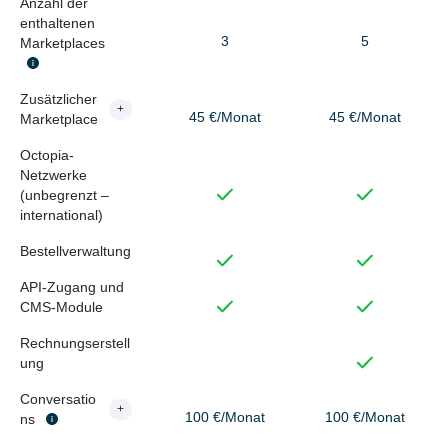
Anzahl der
enthaltenen
3
5
Marketplaces
Zusätzlicher
+
45 €/Monat
45 €/Monat
Marketplace
Octopia-
Netzwerke
(unbegrenzt –
international)
Bestellverwaltung
API-Zugang und
CMS-Module
Rechnungserstell
ung
Conversatio
+
100 €/Monat
100 €/Monat
ns