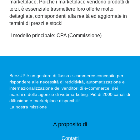
marketplace. Poiché i marketplace vendono prodotti di
terzi, è essenziale trasmettere loro offerte molto
dettagliate, corrispondenti alla realtà ed aggiornate in
termini di prezzi e stock!
Il modello principale: CPA (Commissione)
BeezUP è un gestore di flusso e-commerce concepito per
rispondere alle necessità di redditività, automatizzazione e
internazionalizzazione dei venditori di e-commerce, dei
marchi e delle agenzie di webmarketing. Più di 2000 canali di
diffusione e marketplace disponibili!
La nostra missione
A proposito di
Contatti