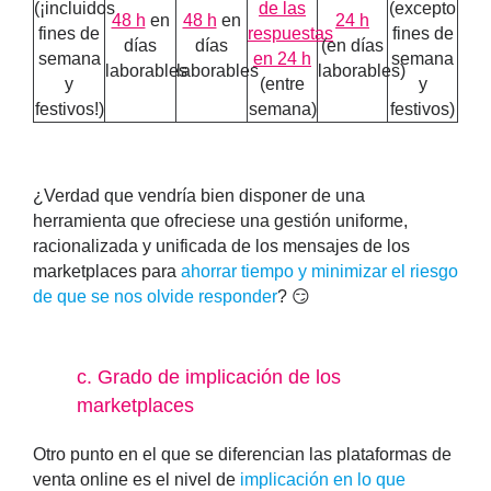
(¡incluidos
de las
(excepto
48 h
en
48 h
en
24 h
fines de
respuestas
fines de
días
días
(en días
semana
en 24 h
semana
laborables
laborables
laborables)
y
(entre
y
festivos!)
semana)
festivos)
¿Verdad que vendría bien disponer de una
herramienta que ofreciese una
gestión uniforme,
racionalizada y unificada de los mensajes de los
marketplaces
para
ahorrar tiempo y minimizar el riesgo
de que se nos olvide responder
? 😏
c
. Grado de implicación de los
marketplaces
Otro punto en el que se diferencian las plataformas de
venta online es el nivel de
implicación en lo que