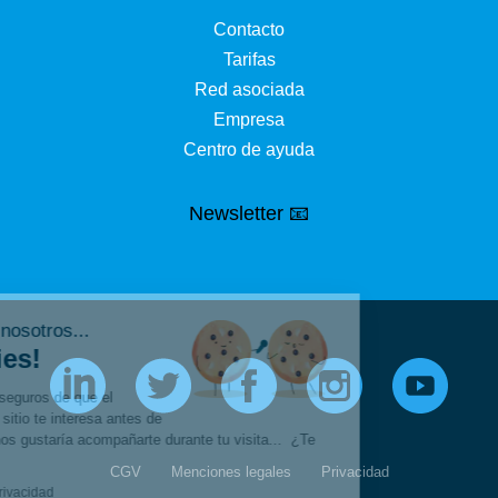
Contacto
Tarifas
Red asociada
Empresa
Centro de ayuda
Newsletter 📧
¡Hola, somos nosotros...
las Cookies!
Esperamos estar seguros de que el
contenido de este sitio te interesa antes de
molestarte, pero nos gustaría acompañarte durante tu visita... ¿Te
parece bien?
CGV
Menciones legales
Privacidad
Lea la política de privacidad