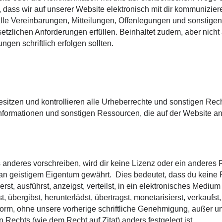
 dass wir auf unserer Website elektronisch mit dir kommunizier
lle Vereinbarungen, Mitteilungen, Offenlegungen und sonstigen M
setzlichen Anforderungen erfüllen. Beinhaltet zudem, aber nicht
ngen schriftlich erfolgen sollten.
sitzen und kontrollieren alle Urheberrechte und sonstigen Rec
nformationen und sonstigen Ressourcen, die auf der Website a
s anderes vorschreiben, wird dir keine Lizenz oder ein anderes 
an geistigem Eigentum gewährt. Dies bedeutet, dass du keine 
rst, ausführst, anzeigst, verteilst, in ein elektronisches Medium 
, übergibst, herunterlädst, übertragst, monetarisierst, verkaufst
Form, ohne unsere vorherige schriftliche Genehmigung, außer und
echts (wie dem Recht auf Zitat) anders festgelegt ist.