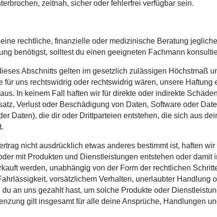
rbrochen, zeitnah, sicher oder fehlerfrei verfügbar sein.
 eine rechtliche, finanzielle oder medizinische Beratung jegliche
ung benötigst, solltest du einen geeigneten Fachmann konsultie
eses Abschnitts gelten im gesetzlich zulässigen Höchstmaß u
 für uns rechtswidrig oder rechtswidrig wären, unsere Haftung
aus. In keinem Fall haften wir für direkte oder indirekte Schäde
z, Verlust oder Beschädigung von Daten, Software oder Date
 Daten), die dir oder Drittparteien entstehen, die sich aus dei
.
rtrag nicht ausdrücklich etwas anderes bestimmt ist, haften wir
der mit Produkten und Dienstleistungen entstehen oder damit i
rkauft werden, unabhängig von der Form der rechtlichen Schritte
, Fahrlässigkeit, vorsätzlichem Verhalten, unerlaubter Handlung 
du an uns gezahlt hast, um solche Produkte oder Dienstleistun
nzung gilt insgesamt für alle deine Ansprüche, Handlungen un