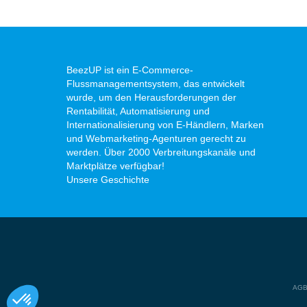
BeezUP ist ein E-Commerce-
Flussmanagementsystem, das entwickelt
wurde, um den Herausforderungen der
Rentabilität, Automatisierung und
Internationalisierung von E-Händlern, Marken
und Webmarketing-Agenturen gerecht zu
werden. Über 2000 Verbreitungskanäle und
Marktplätze verfügbar!
Unsere Geschichte
Axeptio consent
Einwilligungsmanagementplattform: Passen Sie Ihre Option
AG