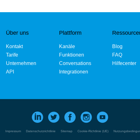
Über uns
Plattform
Ressource
Kontakt
Kanäle
Blog
Tarife
Funktionen
FAQ
Unternehmen
Conversations
Hilfecenter
API
Integrationen
en an
B
Impressum
Datenschutzrichtlinie
Sitemap
Cookie-Richtlinie (UE)
Nutzungsbedingu