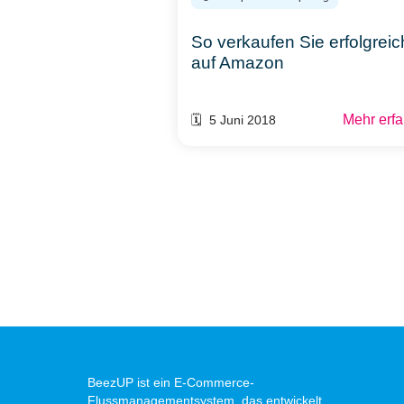
So verkaufen Sie erfolgreic
auf Amazon
Mehr erf
🗓️ 5 Juni 2018
BeezUP ist ein E-Commerce-
Flussmanagementsystem, das entwickelt