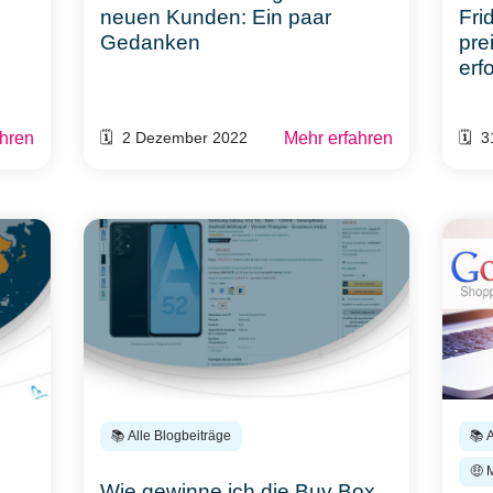
neuen Kunden: Ein paar
Fri
Gedanken
pre
erf
ahren
Mehr erfahren
🗓️ 2 Dezember 2022
🗓️ 
📚 Alle Blogbeiträge
📚 
🤑 
Wie gewinne ich die Buy Box