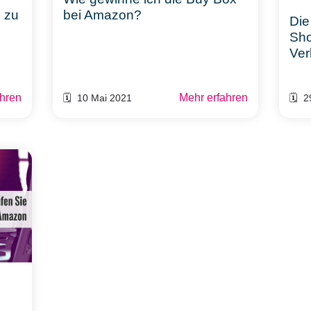
l zu
bei Amazon?
Die
Sho
Ver
ahren
Mehr erfahren
🗓️ 10 Mai 2021
🗓️ 