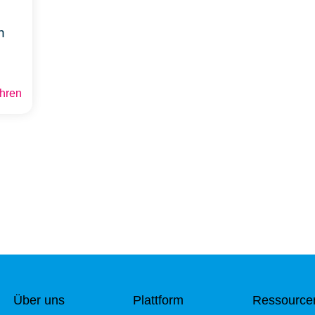
h
ahren
Über uns
Plattform
Ressource